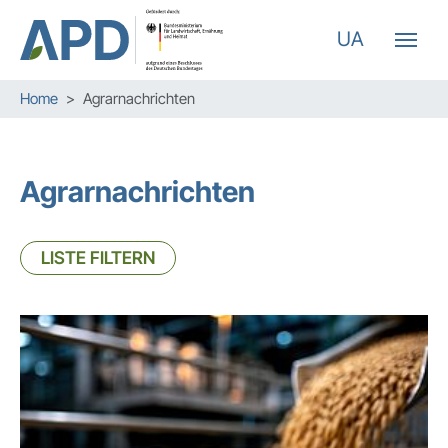
UA
Zum Hauptinhalt springen
Skip to page footer
Sie sind hier:
Home
Agrarnachrichten
Agrarnachrichten
LISTE FILTERN