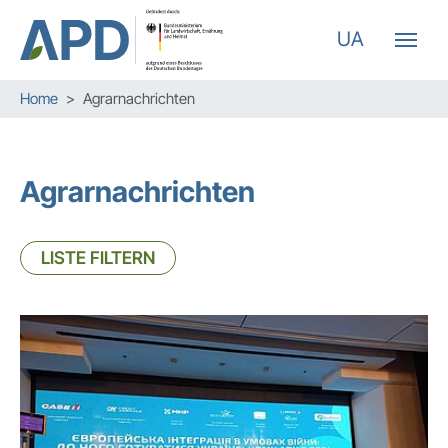
UA
Zum Hauptinhalt springen
Skip to page footer
Sie sind hier:
Home
Agrarnachrichten
Agrarnachrichten
LISTE FILTERN