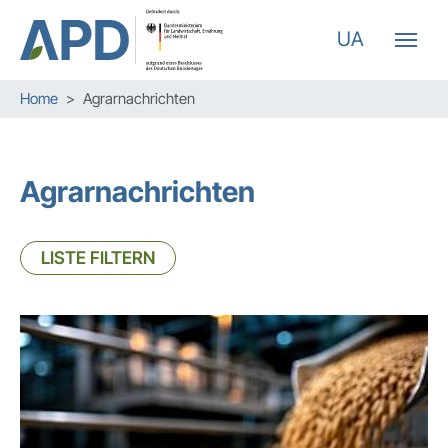
UA
Zum Hauptinhalt springen
Skip to page footer
Sie sind hier:
Home
Agrarnachrichten
Agrarnachrichten
LISTE FILTERN