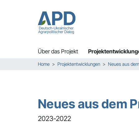
Über das Projekt
Projektentwicklung
Zum Hauptinhalt springen
Skip to page footer
Sie sind hier:
Home
Projektentwicklungen
Neues aus dem 
Neues aus dem P
2023-2022