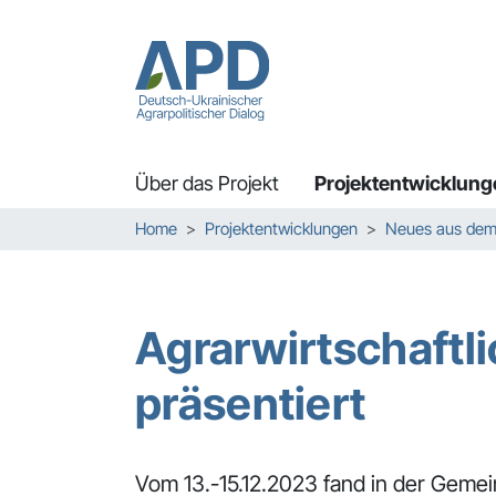
Über das Projekt
Projektentwicklung
Zum Hauptinhalt springen
Skip to page footer
Sie sind hier:
Home
Projektentwicklungen
Neues aus dem 
Agrarwirtschaftl
präsentiert
Vom 13.-15.12.2023 fand in der Gemei