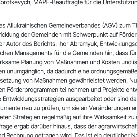
a Korotkevych, MAPE-Beauftragte für die Unterstütz
des Allukrainischen Gemeineverbandes (AGV) zum T
ntwicklung der Gemeinden mit Schwerpunkt auf Förder
Der Autor des Berichts, Ihor Abramyuk, Entwicklungs
schen Managements für die Gemeinden hin, dass für
 wirksame Planung von Maßnahmen und Kosten und is
en unumgänglich, da dadurch eine ordnungsgemäße 
msetzung von Maßnahmen gewährleistet werden. Nur 
 Förderprogrammen teilnehmen und Projekte entwic
 Entwicklungsstrategien ausgearbeitet oder sind da
 Dokumente neu zu prüfen, um sie an Veränderungen 
teten Strategien regelmäßig auf ihre Wirksamkeit zu 
ge ergab darüber hinaus, dass der agrarwirtschaftl
 Rechnung getragen wird. Das ist ein deutlicher Nac