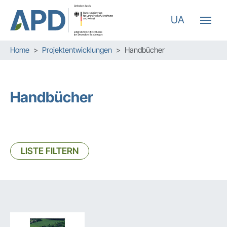
UA
Zum Hauptinhalt springen
Skip to page footer
Sie sind hier:
Home
Projektentwicklungen
Handbücher
Handbücher
LISTE FILTERN