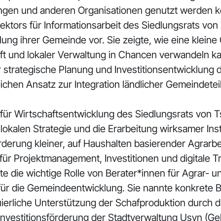
tungen und anderen Organisationen genutzt werden 
ktors für Informationsarbeit des Siedlungsrats von
cklung ihrer Gemeinde vor. Sie zeigte, wie eine kl
aft und lokaler Verwaltung in Chancen verwandeln
ür strategische Planung und Investitionsentwicklung de
eichen Ansatz zur Integration ländlicher Gemeindete
g für Wirtschaftsentwicklung des Siedlungsrats von 
 lokalen Strategie und die Erarbeitung wirksamer I
rderung kleiner, auf Haushalten basierender Agrarbe
g für Projektmanagement, Investitionen und digitale 
te die wichtige Rolle von Berater*innen für Agrar- u
ür die Gemeindeentwicklung. Sie nannte konkrete B
uierliche Unterstützung der Schafproduktion durch d
r Investitionsförderung der Stadtverwaltung Usyn (Gebi