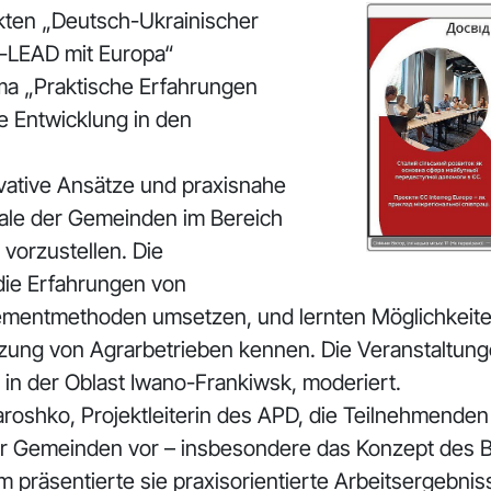
ten „Deutsch-Ukrainischer
U-LEAD mit Europa“
ma „Praktische Erfahrungen
he Entwicklung in den
ovative Ansätze und praxisnahe
iale der Gemeinden im Bereich
 vorzustellen. Die
 die Erfahrungen von
mentmethoden umsetzen, und lernten Möglichkeit
zung von Agrarbetrieben kennen. Die Veranstaltu
in der Oblast Iwano-Frankiwsk, moderiert.
roshko, Projektleiterin des APD, die Teilnehmenden
ler Gemeinden vor – insbesondere das Konzept des Be
präsentierte sie praxisorientierte Arbeitsergebniss