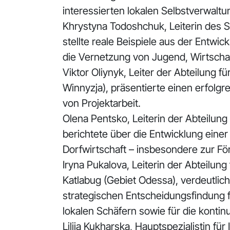
interessierten lokalen Selbstverwal
Khrystyna Todoshchuk, Leiterin des Se
stellte reale Beispiele aus der Entwi
die Vernetzung von Jugend, Wirtsch
Viktor Oliynyk, Leiter der Abteilung f
Winnyzja), präsentierte einen erfolgr
von Projektarbeit.
Olena Pentsko, Leiterin der Abteilun
berichtete über die Entwicklung einer
Dorfwirtschaft – insbesondere zur Fö
Iryna Pukalova, Leiterin der Abteilun
Katlabug (Gebiet Odessa), verdeutlich
strategischen Entscheidungsfindung f
lokalen Schäfern sowie für die kontin
Liliia Kukharska, Hauptspezialistin fü