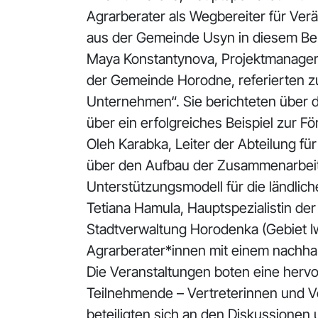
Agrarberater als Wegbereiter für Ver
aus der Gemeinde Usyn in diesem Ber
Maya Konstantynova, Projektmanageri
der Gemeinde Horodne, referierten z
Unternehmen“. Sie berichteten über d
über ein erfolgreiches Beispiel zur 
Oleh Karabka, Leiter der Abteilung fü
über den Aufbau der Zusammenarbeit
Unterstützungsmodell für die ländlic
Tetiana Hamula, Hauptspezialistin de
Stadtverwaltung Horodenka (Gebiet Iw
Agrarberater*innen mit einem nachhalt
Die Veranstaltungen boten eine herv
Teilnehmende – Vertreterinnen und 
beteiligten sich an den Diskussionen