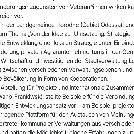
änderungen zugunsten von Veteran*innen wirken kann
eich vor.
n der Landgemeinde Horodne (Gebiet Odessa), und 
um Thema „Von der Idee zur Umsetzung: Strategien, 
ie Entwicklung einer lokalen Strategie unter Einbi
Förderung privaten Agrarunternehmertums in der Ge
r Wirtschaft und Investitionen der Stadtverwaltung L
 zwischen verschiedenen Verwaltungsebenen und L
he Bevölkerung in Form von Kooperationen.
r Abteilung für Projekte und internationale Zusamm
ano-Frankiwsk), stellte Beispiele für die Verbind
igen Entwicklungsansatz vor – am Beispiel projektor
orragende Plattform für den Austausch von Meinun
Vertreter kommunaler Verwaltungen aus verschieden
 und hatten die Möglichkeit, eigene Erfahrungen zu 