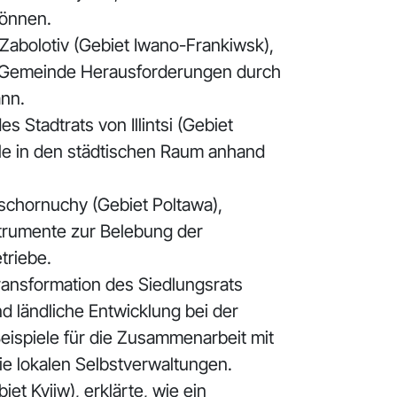
können.
 Zabolotiv (Gebiet Iwano-Frankiwsk),
eine Gemeinde Herausforderungen durch
 kann.
s Stadtrats von Illintsi (Gebiet
ile in den städtischen Raum anhand
Tschornuchy (Gebiet Poltawa),
nstrumente zur Belebung der
triebe.
Transformation des Siedlungsrats
nd ländliche Entwicklung bei der
eispiele für die Zusammenarbeit mit
ie lokalen Selbstverwaltungen.
et Kyjiw), erklärte, wie ein