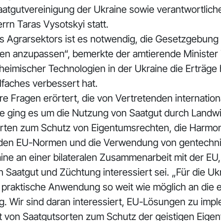
aatgutvereinigung der Ukraine sowie verantwortli
rrn Taras Vysotskyi statt.
es Agrarsektors ist es notwendig, die Gesetzgebung
en anzupassen“, bemerkte der amtierende Minister 
imischer Technologien in der Ukraine die Erträge 
faches verbessert hat.
 Fragen erörtert, die von Vertretenden internation
e ging es um die Nutzung von Saatgut durch Landwi
orten zum Schutz von Eigentumsrechten, die Harmon
it den EU-Normen und die Verwendung von gentechn
aine an einer bilateralen Zusammenarbeit mit der EU
aatgut und Züchtung interessiert sei. „Für die Ukra
n praktische Anwendung so weit wie möglich an di
. Wir sind daran interessiert, EU-Lösungen zu impl
t von Saatgutsorten zum Schutz der geistigen Eige