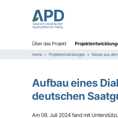
Über das Projekt
Projektentwicklung
Zum Hauptinhalt springen
Skip to page footer
Sie sind hier:
Home
Projektentwicklungen
Neues aus dem 
Aufbau eines Dia
deutschen Saatg
Am 08. Juli 2024 fand mit Unterstüt